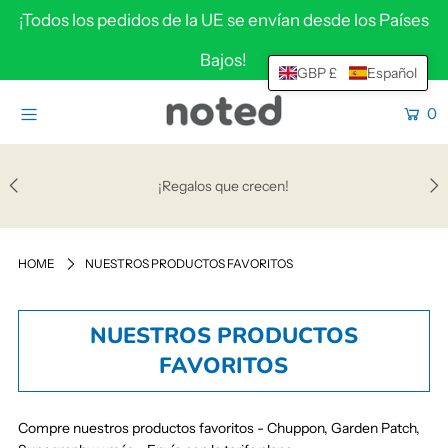
¡Todos los pedidos de la UE se envían desde los Países
Bajos!
GBP £
Español
HOME
0
SHOP
HELP & SUPPORT
¡Regalos que crecen!
ABOUT
WHOLESALE
HOME
NUESTROS PRODUCTOS FAVORITOS
Ingresar o Crear una cuenta
NUESTROS PRODUCTOS
FAVORITOS
Compre nuestros productos favoritos - Chuppon, Garden Patch,