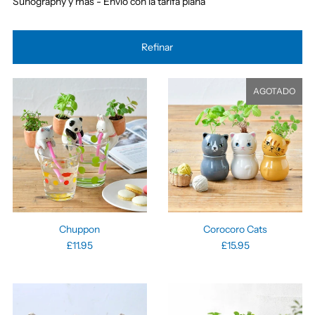
Sunography y más - Envío con la tarifa plana
Refinar
AGOTADO
Corocoro Cats
Chuppon
£15.95
£11.95