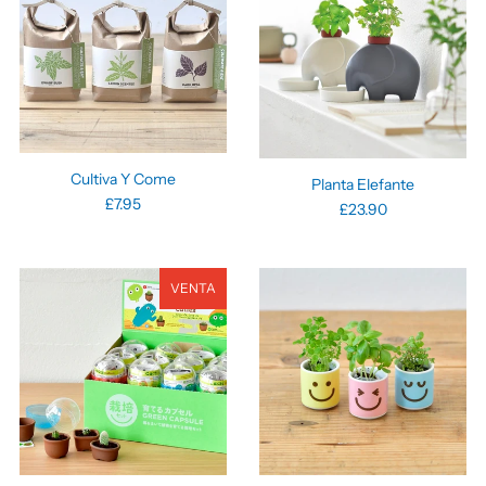
Cultiva Y Come
Planta Elefante
£7.95
£23.90
VENTA