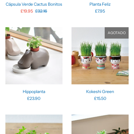
Cápsula Verde Cactus Bonitos
Planta Feliz
£19.95
£32.16
£7.95
AGOTADO
Hippoplanta
Kokeshi Green
£23.90
£15.50