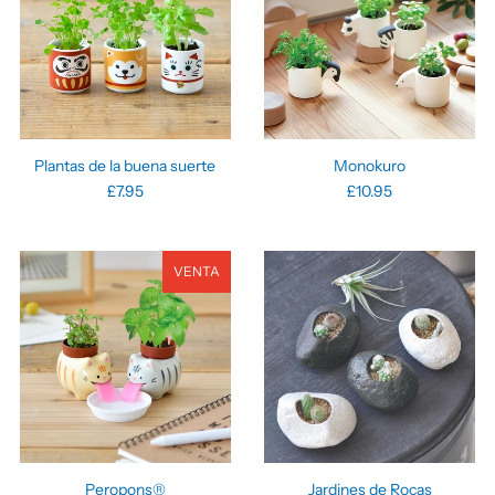
Plantas de la buena suerte
Monokuro
£7.95
£10.95
VENTA
Peropons®
Jardines de Rocas