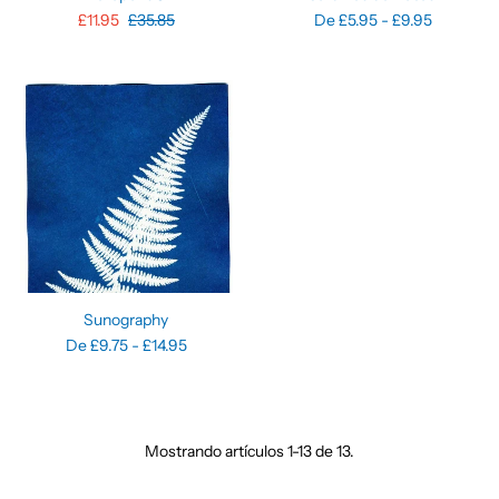
£11.95
£35.85
De £5.95 - £9.95
Sunography
De £9.75 - £14.95
Mostrando artículos 1-13 de 13.