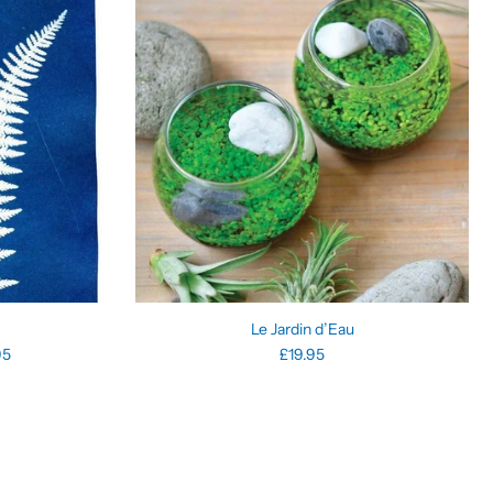
Le Jardin d’Eau
95
£19.95