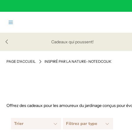
Accueil
Shop
Cadeaux qui poussent!
Blog
à propos
PAGE D'ACCUEIL
INSPIRÉ PAR LA NATURE- NOTEDCO.UK
La Vente en Gros
S'identifier ou créer un compte
Offrez des cadeaux pour les amoureux du jardinage conçus pour évoque
Trier
Filtrez par type