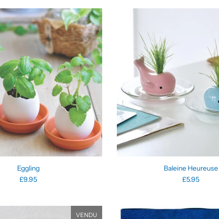
Eggling
Baleine Heureuse
£9.95
£5.95
VENDU