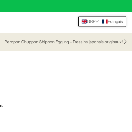
GBP £
Français
0
Peropon Chuppon Shippon Eggling - Dessins japonais originaux!
e.