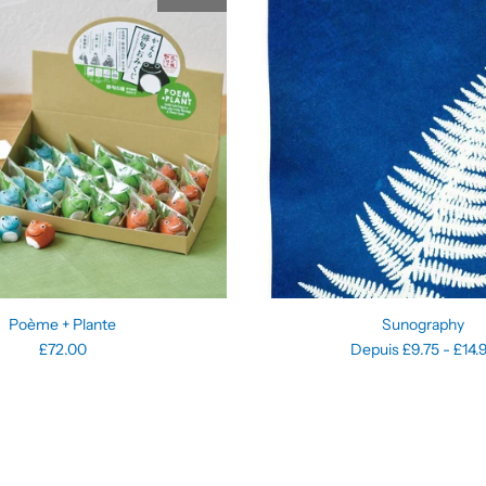
Poème + Plante
Sunography
£72.00
Depuis £9.75 - £14.