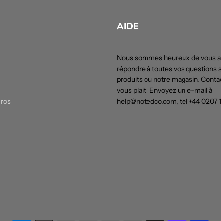
AIDE
Nous sommes heureux de vous ai
répondre à toutes vos questions 
produits ou notre magasin. Contac
vous plait. Envoyez un e-mail à
Gros
help@notedco.com, tel +44 0207 