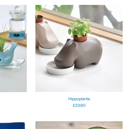
Hippoplante
£23.90